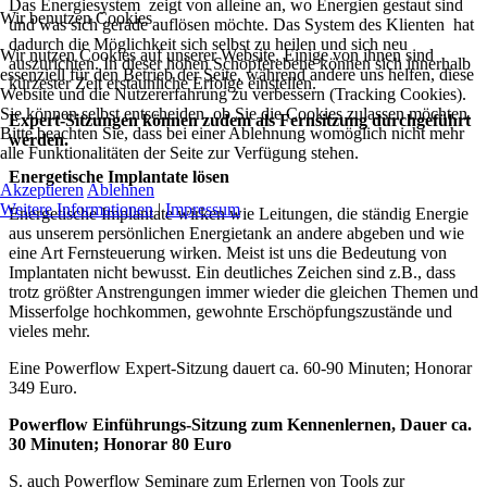
Das Energiesystem zeigt von alleine an, wo Energien gestaut sind
Wir benutzen Cookies
und was sich gerade auflösen möchte. Das System des Klienten hat
dadurch die Möglichkeit sich selbst zu heilen und sich neu
Wir nutzen Cookies auf unserer Website. Einige von ihnen sind
auszurichten. In dieser hohen Schöpferebene können sich innerhalb
essenziell für den Betrieb der Seite, während andere uns helfen, diese
kürzester Zeit erstaunliche Erfolge einstellen.
Website und die Nutzererfahrung zu verbessern (Tracking Cookies).
Sie können selbst entscheiden, ob Sie die Cookies zulassen möchten.
Expert-Sitzungen können zudem als Fernsitzung durchgeführt
Bitte beachten Sie, dass bei einer Ablehnung womöglich nicht mehr
werden.
alle Funktionalitäten der Seite zur Verfügung stehen.
Energetische Implantate lösen
Akzeptieren
Ablehnen
Weitere Informationen
|
Impressum
Energetische Implantate wirken wie Leitungen, die ständig Energie
aus unserem persönlichen Energietank an andere abgeben und wie
eine Art Fernsteuerung wirken. Meist ist uns die Bedeutung von
Implantaten nicht bewusst. Ein deutliches Zeichen sind z.B., dass
trotz größter Anstrengungen immer wieder die gleichen Themen und
Misserfolge hochkommen, gewohnte Erschöpfungszustände und
vieles mehr.
Eine Powerflow Expert-Sitzung dauert ca. 60-90 Minuten; Honorar
349 Euro.
Powerflow Einführungs-Sitzung zum Kennenlernen, Dauer ca.
30 Minuten; Honorar 80 Euro
S. auch Powerflow Seminare zum Erlernen von Tools zur