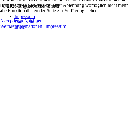
Bitte beachten Sie, dass bei einer Ablehnung womöglich nicht mehr
© 2026 Brigitte Junker-Brand
alle Funktionalitäten der Seite zur Verfügung stehen.
Impressum
Akzeptieren
Ablehnen
Datenschutz
Weitere Informationen
|
Impressum
Intern