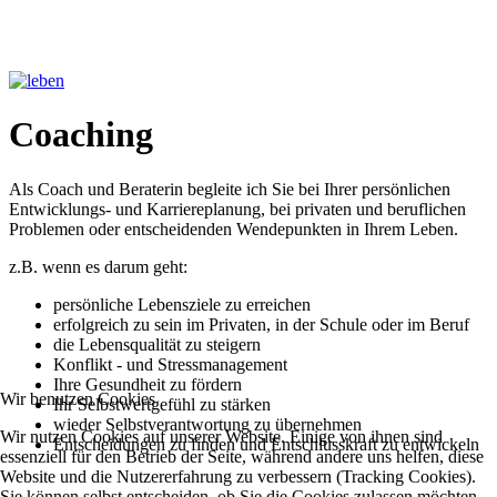
Coaching
Als Coach und Beraterin begleite ich Sie bei Ihrer persönlichen
Entwicklungs- und Karriereplanung, bei privaten und beruflichen
Problemen oder entscheidenden Wendepunkten in Ihrem Leben.
z.B. wenn es darum geht:
persönliche Lebensziele zu erreichen
erfolgreich zu sein im Privaten, in der Schule oder im Beruf
die Lebensqualität zu steigern
Konflikt - und Stressmanagement
Ihre Gesundheit zu fördern
Wir benutzen Cookies
Ihr Selbstwertgefühl zu stärken
wieder Selbstverantwortung zu übernehmen
Wir nutzen Cookies auf unserer Website. Einige von ihnen sind
Entscheidungen zu finden und Entschlusskraft zu entwickeln
essenziell für den Betrieb der Seite, während andere uns helfen, diese
Website und die Nutzererfahrung zu verbessern (Tracking Cookies).
Sie können selbst entscheiden, ob Sie die Cookies zulassen möchten.